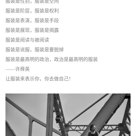
服装是性别，服装是空间
服装是阶层，服装是权利
服装是表演，服装是手段
服装是展现，服装是揭露
服装是阅读与被阅读
服装是说服，服装是要脱掉
服装是最高明的政治，政治是最高明的服装
——许舜英
让服装来表示你，你去做自己！