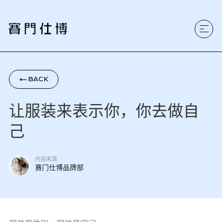
BACK

让服装来表示你，你去做自
己
内容来源
赛门仕博品牌部