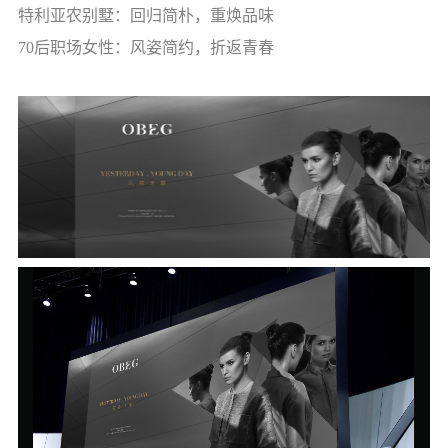
特利亚农别墅：回归简朴，重焕品味
70后职场女性：风姿简约，折返青春