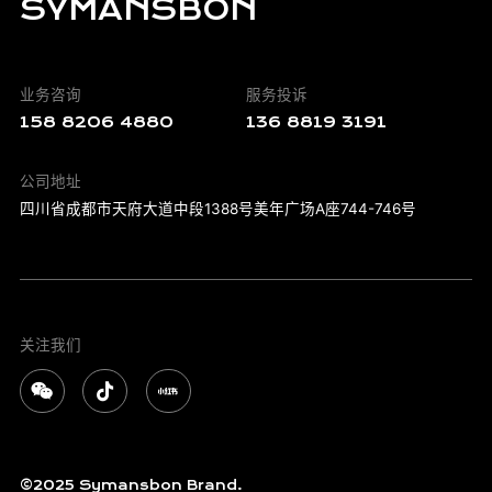
SYMANSBON
业务咨询
服务投诉
158 8206 4880
136 8819 3191
公司地址
四川省成都市天府大道中段1388号美年广场A座744-746号
关注我们



©2025 Symansbon Brand.