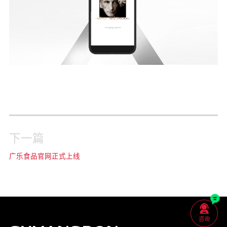
下一篇
广乐食品官网正式上线


咨询